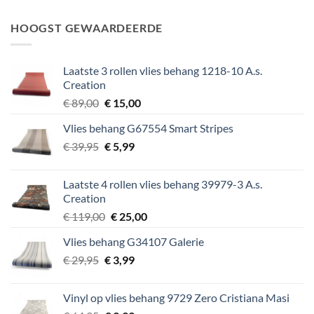
prijs
prijs
was:
is:
HOOGST GEWAARDEERDE
€ 64,95.
€ 9,99.
Laatste 3 rollen vlies behang 1218-10 A.s.
Creation
Oorspronkelijke
Huidige
€
89,00
€
15,00
prijs
prijs
Vlies behang G67554 Smart Stripes
was:
is:
Oorspronkelijke
Huidige
€
39,95
€ 89,00.
€
5,99
€ 15,00.
prijs
prijs
was:
is:
Laatste 4 rollen vlies behang 39979-3 A.s.
€ 39,95.
€ 5,99.
Creation
Oorspronkelijke
Huidige
€
119,00
€
25,00
prijs
prijs
Vlies behang G34107 Galerie
was:
is:
Oorspronkelijke
Huidige
€
29,95
€
€ 119,00.
3,99
€ 25,00.
prijs
prijs
was:
is:
Vinyl op vlies behang 9729 Zero Cristiana Masi
€ 29,95.
€ 3,99.