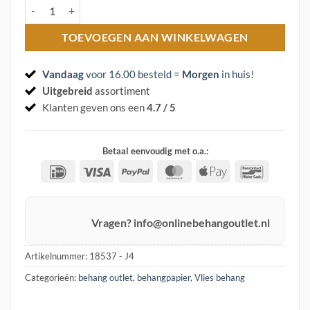
Vlies behang 18537 Flora Cristiana Masi aantal
TOEVOEGEN AAN WINKELWAGEN
Vandaag
voor 16.00 besteld =
Morgen
in huis
!
Uitgebreid
assortiment
Klanten geven ons een
4.7 / 5
Betaal eenvoudig met o.a.:
IDeal
Visa
PayPal
MasterCard
Apple
Banconta
Pay
Vragen? info@onlinebehangoutlet.nl
Artikelnummer:
18537 - J4
Categorieën:
behang outlet
,
behangpapier
,
Vlies behang