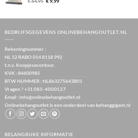
Oorspronkelijke
Huidige
€
64,95
€
9,99
prijs
prijs
was:
is:
€ 64,95.
€ 9,99.
BEDRIJFSGEGEVENS ONLINEBEHANGOUTLET.NL
Rekeningnummer :
NL 52 RABO 014 8118 992
t.n.v. Koopjesavontuur.
KVK : 84600985
BTW NUMMER : NL863275643B01
Vragen ? +31
085-4000127
Email : info@onlinebehangoutlet.nl
Onlinebehangoutlet is een onderdeel van
behanggigant.nl
BELANGRIJKE INFORMATIE