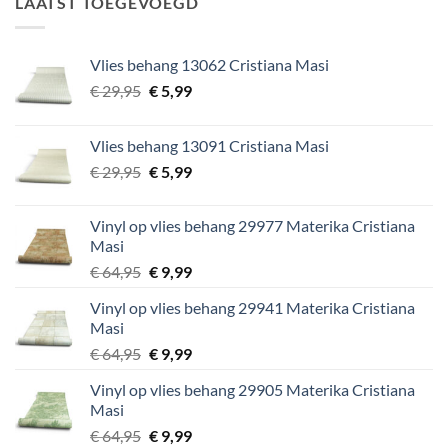
LAATST TOEGEVOEGD
Vlies behang 13062 Cristiana Masi
Oorspronkelijke
Huidige
€
29,95
€
5,99
prijs
prijs
was:
is:
Vlies behang 13091 Cristiana Masi
€ 29,95.
€ 5,99.
Oorspronkelijke
Huidige
€
29,95
€
5,99
prijs
prijs
was:
is:
Vinyl op vlies behang 29977 Materika Cristiana
€ 29,95.
€ 5,99.
Masi
Oorspronkelijke
Huidige
€
64,95
€
9,99
prijs
prijs
Vinyl op vlies behang 29941 Materika Cristiana
was:
is:
Masi
€ 64,95.
€ 9,99.
Oorspronkelijke
Huidige
€
64,95
€
9,99
prijs
prijs
Vinyl op vlies behang 29905 Materika Cristiana
was:
is:
Masi
€ 64,95.
€ 9,99.
Oorspronkelijke
Huidige
€
64,95
€
9,99