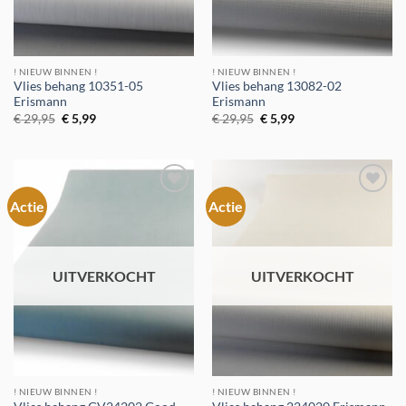
! NIEUW BINNEN !
! NIEUW BINNEN !
Vlies behang 10351-05
Vlies behang 13082-02
Erismann
Erismann
Oorspronkelijke
Huidige
Oorspronkelijke
Huidige
€
29,95
€
5,99
€
29,95
€
5,99
prijs
prijs
prijs
prijs
was:
is:
was:
is:
€ 29,95.
€ 5,99.
€ 29,95.
€ 5,99.
Actie
Actie
Toevoegen
Toevoegen
aan
aan
verlanglijst
verlanglijst
UITVERKOCHT
UITVERKOCHT
! NIEUW BINNEN !
! NIEUW BINNEN !