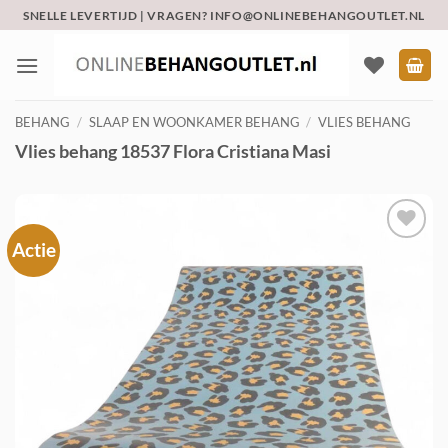
Ga
SNELLE LEVERTIJD | VRAGEN? INFO@ONLINEBEHANGOUTLET.NL
naar
inhoud
BEHANG
/
SLAAP EN WOONKAMER BEHANG
/
VLIES BEHANG
Vlies behang 18537 Flora Cristiana Masi
Actie
Toevoegen
aan
verlanglijst