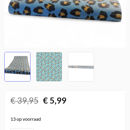
Oorspronkelijke
Huidige
€
39,95
€
5,99
prijs
prijs
was:
is:
13 op voorraad
€ 39,95.
€ 5,99.