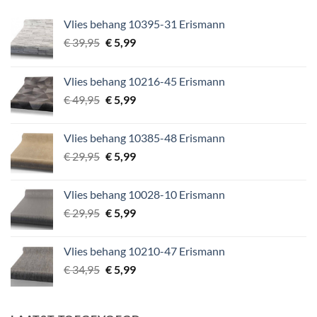
Vlies behang 10395-31 Erismann
Oorspronkelijke
Huidige
€
39,95
€
5,99
prijs
prijs
was:
is:
Vlies behang 10216-45 Erismann
€ 39,95.
€ 5,99.
Oorspronkelijke
Huidige
€
49,95
€
5,99
prijs
prijs
was:
is:
Vlies behang 10385-48 Erismann
€ 49,95.
€ 5,99.
Oorspronkelijke
Huidige
€
29,95
€
5,99
prijs
prijs
was:
is:
Vlies behang 10028-10 Erismann
€ 29,95.
€ 5,99.
Oorspronkelijke
Huidige
€
29,95
€
5,99
prijs
prijs
was:
is:
Vlies behang 10210-47 Erismann
€ 29,95.
€ 5,99.
Oorspronkelijke
Huidige
€
34,95
€
5,99
prijs
prijs
was:
is:
€ 34,95.
€ 5,99.