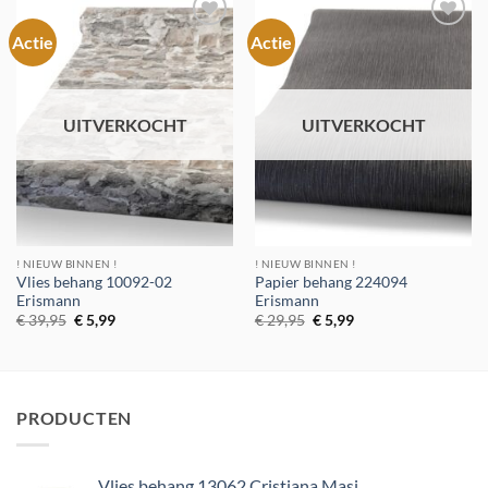
Actie
Actie
Toevoegen
Toevoegen
aan
aan
verlanglijst
verlanglijst
UITVERKOCHT
UITVERKOCHT
! NIEUW BINNEN !
! NIEUW BINNEN !
Vlies behang 10092-02
Papier behang 224094
Erismann
Erismann
Oorspronkelijke
Huidige
Oorspronkelijke
Huidige
€
39,95
€
5,99
€
29,95
€
5,99
prijs
prijs
prijs
prijs
was:
is:
was:
is:
€ 39,95.
€ 5,99.
€ 29,95.
€ 5,99.
PRODUCTEN
Vlies behang 13062 Cristiana Masi