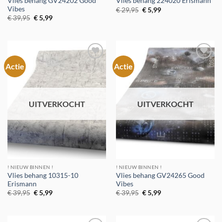
Vlies behang GV24202 Good
Vlies behang 224020 Erismann
Vibes
Oorspronkelijke
Huidige
€
29,95
€
5,99
prijs
prijs
Oorspronkelijke
Huidige
€
39,95
€
5,99
was:
is:
prijs
prijs
€ 29,95.
€ 5,99.
was:
is:
€ 39,95.
€ 5,99.
Actie
Actie
Toevoegen
Toevoegen
aan
aan
verlanglijst
verlanglijst
UITVERKOCHT
UITVERKOCHT
! NIEUW BINNEN !
! NIEUW BINNEN !
Vlies behang 10315-10
Vlies behang GV24265 Good
Erismann
Vibes
Oorspronkelijke
Huidige
Oorspronkelijke
Huidige
€
39,95
€
5,99
€
39,95
€
5,99
prijs
prijs
prijs
prijs
was:
is:
was:
is:
€ 39,95.
€ 5,99.
€ 39,95.
€ 5,99.