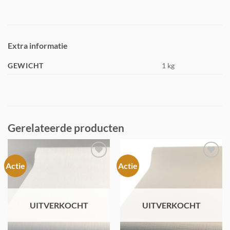
Extra informatie
GEWICHT
1 kg
Gerelateerde producten
Actie
Actie
Toevoegen
Toevoegen
aan
aan
verlanglijst
verlanglijst
UITVERKOCHT
UITVERKOCHT