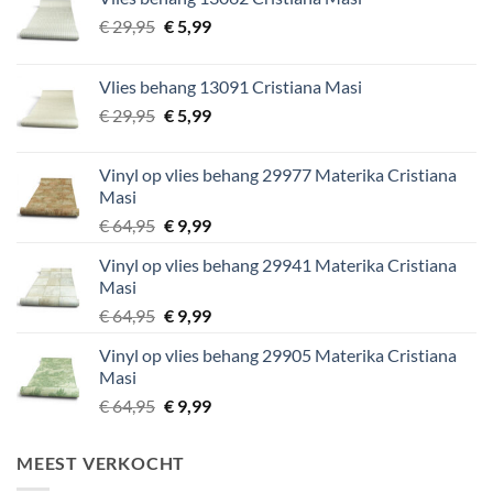
Oorspronkelijke
Huidige
€
29,95
€
5,99
prijs
prijs
was:
is:
Vlies behang 13091 Cristiana Masi
€ 29,95.
€ 5,99.
Oorspronkelijke
Huidige
€
29,95
€
5,99
prijs
prijs
was:
is:
Vinyl op vlies behang 29977 Materika Cristiana
€ 29,95.
€ 5,99.
Masi
Oorspronkelijke
Huidige
€
64,95
€
9,99
prijs
prijs
Vinyl op vlies behang 29941 Materika Cristiana
was:
is:
Masi
€ 64,95.
€ 9,99.
Oorspronkelijke
Huidige
€
64,95
€
9,99
prijs
prijs
Vinyl op vlies behang 29905 Materika Cristiana
was:
is:
Masi
€ 64,95.
€ 9,99.
Oorspronkelijke
Huidige
€
64,95
€
9,99
prijs
prijs
was:
is:
MEEST VERKOCHT
€ 64,95.
€ 9,99.