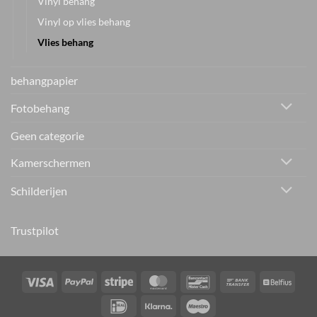
Vinyl behang
Vinyl op vlies behang
Vlies behang
behangpapier
Fotobehang
Geen categorie
Kamerschermen
Schilderijen
Trustpilot
Visa
PayPal
Stripe
MasterCard
Bancontact
Bank
Belfiu
Transfer
IDeal
Klarna
Maestro