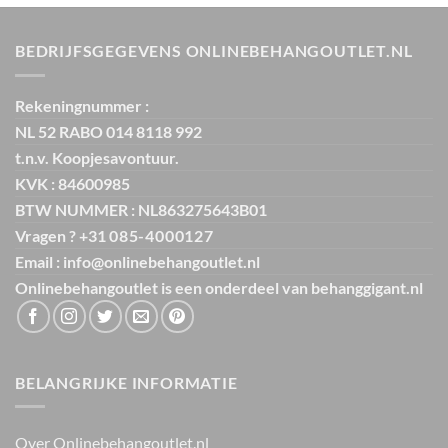
€ 64,95.
€ 9,99.
BEDRIJFSGEGEVENS ONLINEBEHANGOUTLET.NL
Rekeningnummer :
NL 52 RABO 014 8118 992
t.n.v. Koopjesavontuur.
KVK : 84600985
BTW NUMMER : NL863275643B01
Vragen ? +31
085-4000127
Email : info@onlinebehangoutlet.nl
Onlinebehangoutlet is een onderdeel van
behanggigant.nl
BELANGRIJKE INFORMATIE
Over Onlinebehangoutlet.nl