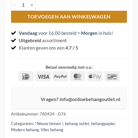
Vlies behang 780434 Wallcoverings aantal
TOEVOEGEN AAN WINKELWAGEN
Vandaag
voor 16.00 besteld =
Morgen
in huis
!
Uitgebreid
assortiment
Klanten geven ons een
4.7 / 5
Betaal eenvoudig met o.a.:
IDeal
Visa
PayPal
MasterCard
Apple
Banconta
Pay
Vragen? info@onlinebehangoutlet.nl
Artikelnummer:
780434 - D76
Categorieën:
! Nieuw binnen !
,
behang outlet
,
behangpapier
,
Modern behang
,
Vlies behang