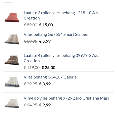
Laatste 3 rollen vlies behang 1218-10 A.s.
Creation
Oorspronkelijke
Huidige
€
89,00
€
15,00
prijs
prijs
Vlies behang G67554 Smart Stripes
was:
is:
Oorspronkelijke
Huidige
€
39,95
€ 89,00.
€
5,99
€ 15,00.
prijs
prijs
was:
is:
Laatste 4 rollen vlies behang 39979-3 A.s.
€ 39,95.
€ 5,99.
Creation
Oorspronkelijke
Huidige
€
119,00
€
25,00
prijs
prijs
Vlies behang G34107 Galerie
was:
is:
Oorspronkelijke
Huidige
€
29,95
€
€ 119,00.
3,99
€ 25,00.
prijs
prijs
was:
is:
Vinyl op vlies behang 9729 Zero Cristiana Masi
€ 29,95.
€ 3,99.
Oorspronkelijke
Huidige
€
64,95
€
9,99
prijs
prijs
was:
is: