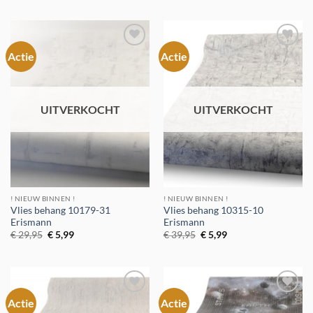
€ 29,95.
€ 5,99.
was:
is:
€ 39,95.
€ 5,99.
Actie
Actie
Toevoegen
Toevoegen
aan
aan
verlanglijst
verlanglijst
UITVERKOCHT
UITVERKOCHT
! NIEUW BINNEN !
! NIEUW BINNEN !
Vlies behang 10179-31
Vlies behang 10315-10
Erismann
Erismann
Oorspronkelijke
Huidige
Oorspronkelijke
Huidige
€
29,95
€
5,99
€
39,95
€
5,99
prijs
prijs
prijs
prijs
was:
is:
was:
is:
€ 29,95.
€ 5,99.
€ 39,95.
€ 5,99.
Actie
Actie
Toevoegen
Toevoegen
aan
aan