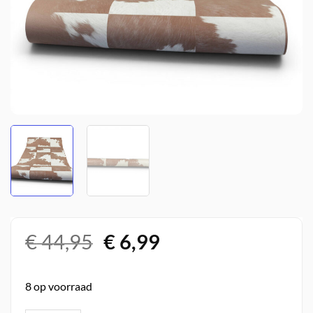
Oorspronkelijke
Huidige
€
44,95
€
6,99
prijs
prijs
was:
is:
8 op voorraad
€ 44,95.
€ 6,99.