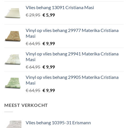
was:
is:
Vlies behang 13091 Cristiana Masi
€ 29,95.
€ 5,99.
Oorspronkelijke
Huidige
€
29,95
€
5,99
prijs
prijs
was:
is:
Vinyl op vlies behang 29977 Materika Cristiana
€ 29,95.
€ 5,99.
Masi
Oorspronkelijke
Huidige
€
64,95
€
9,99
prijs
prijs
Vinyl op vlies behang 29941 Materika Cristiana
was:
is:
Masi
€ 64,95.
€ 9,99.
Oorspronkelijke
Huidige
€
64,95
€
9,99
prijs
prijs
Vinyl op vlies behang 29905 Materika Cristiana
was:
is:
Masi
€ 64,95.
€ 9,99.
Oorspronkelijke
Huidige
€
64,95
€
9,99
prijs
prijs
was:
is:
MEEST VERKOCHT
€ 64,95.
€ 9,99.
Vlies behang 10395-31 Erismann