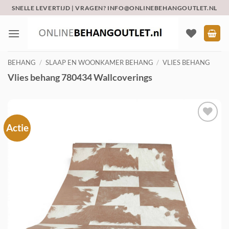
Ga
SNELLE LEVERTIJD | VRAGEN? INFO@ONLINEBEHANGOUTLET.NL
naar
inhoud
BEHANG
/
SLAAP EN WOONKAMER BEHANG
/
VLIES BEHANG
Vlies behang 780434 Wallcoverings
Actie
Toevoegen
aan
verlanglijst