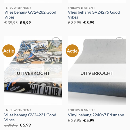
! NIEUW BINNEN !
! NIEUW BINNEN !
Vlies behang GV24282 Good
Vlies behang GV24275 Good
Vibes
Vibes
Oorspronkelijke
Huidige
Oorspronkelijke
Huidige
€
39,95
€
5,99
€
39,95
€
5,99
prijs
prijs
prijs
prijs
was:
is:
was:
is:
€ 39,95.
€ 5,99.
€ 39,95.
€ 5,99.
Actie
Actie
Toevoegen
Toevoegen
aan
aan
verlanglijst
verlanglijst
UITVERKOCHT
UITVERKOCHT
! NIEUW BINNEN !
! NIEUW BINNEN !
Vlies behang GV24231 Good
Vinyl behang 224067 Erismann
Vibes
Oorspronkelijke
Huidige
€
29,95
€
5,99
prijs
prijs
Oorspronkelijke
Huidige
€
39,95
€
5,99
was:
is:
prijs
prijs