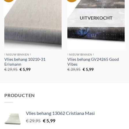
verlanglijst
verlanglijst
UITVERKOCHT
! NIEUW BINNEN !
! NIEUW BINNEN !
Vlies behang 10210-31
Vlies behang GV24265 Good
Erismann
Vibes
Oorspronkelijke
Huidige
Oorspronkelijke
Huidige
€
29,95
€
5,99
€
39,95
€
5,99
prijs
prijs
prijs
prijs
was:
is:
was:
is:
€ 29,95.
€ 5,99.
€ 39,95.
€ 5,99.
PRODUCTEN
Vlies behang 13062 Cristiana Masi
Oorspronkelijke
Huidige
€
29,95
€
5,99
prijs
prijs