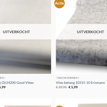
Actie
Toevoegen
aan
verlanglijst
UITVERKOCHT
UITVERKOCHT
EN !
! NIEUW BINNEN !
ng GV24200 Good Vibes
Vlies behang 10315-10 Erismann
rspronkelijke
Huidige
Oorspronkelijke
Huidige
5,99
€
39,95
€
5,99
ijs
prijs
prijs
prijs
s:
is:
was:
is:
329,95.
€ 5,99.
€ 39,95.
€ 5,99.