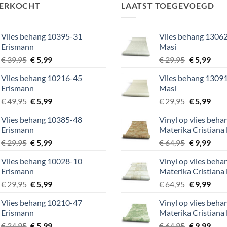
VERKOCHT
LAATST TOEGEVOEGD
Vlies behang 10395-31
Vlies behang 13062
Erismann
Masi
Oorspronkelijke
Huidige
Oorspronke
Huid
€
39,95
€
5,99
€
29,95
€
5,99
prijs
prijs
prijs
prijs
Vlies behang 10216-45
Vlies behang 13091
was:
is:
was:
is:
Erismann
Masi
€ 39,95.
€ 5,99.
€ 29,95.
€ 5,9
Oorspronkelijke
Huidige
Oorspronke
Huid
€
49,95
€
5,99
€
29,95
€
5,99
prijs
prijs
prijs
prijs
Vlies behang 10385-48
Vinyl op vlies beh
was:
is:
was:
is:
Erismann
Materika Cristiana
€ 49,95.
€ 5,99.
€ 29,95.
€ 5,9
Oorspronkelijke
Huidige
Oorspronke
Huid
€
29,95
€
5,99
€
64,95
€
9,99
prijs
prijs
prijs
prijs
Vlies behang 10028-10
Vinyl op vlies beh
was:
is:
was:
is:
Erismann
Materika Cristiana
€ 29,95.
€ 5,99.
€ 64,95.
€ 9,9
Oorspronkelijke
Huidige
Oorspronke
Huid
€
29,95
€
5,99
€
64,95
€
9,99
prijs
prijs
prijs
prijs
Vlies behang 10210-47
Vinyl op vlies beh
was:
is:
was:
is:
Erismann
Materika Cristiana
€ 29,95.
€ 5,99.
€ 64,95.
€ 9,9
Oorspronkelijke
Huidige
Oorspronke
Huid
€
34,95
€
5,99
€
64,95
€
9,99