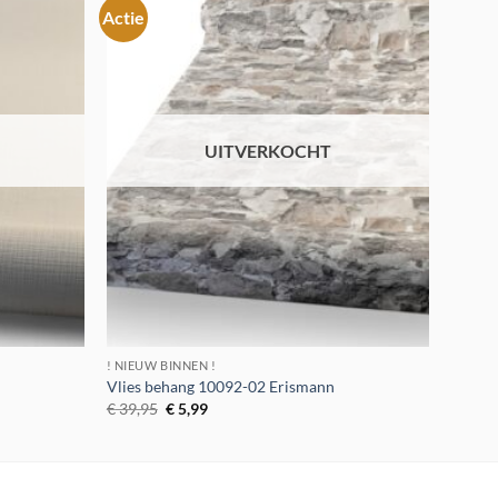
Actie
Toevoegen
Toevoegen
aan
aan
verlanglijst
verlanglijst
UITVERKOCHT
! NIEUW BINNEN !
Vlies behang 10092-02 Erismann
Oorspronkelijke
Huidige
€
39,95
€
5,99
prijs
prijs
was:
is:
€ 39,95.
€ 5,99.