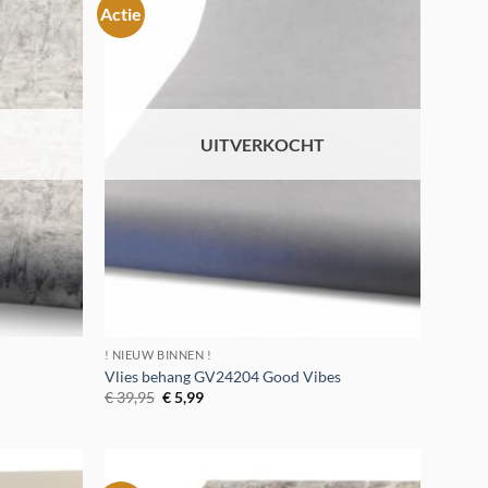
Actie
Toevoegen
Toevoegen
aan
aan
verlanglijst
verlanglijst
UITVERKOCHT
! NIEUW BINNEN !
Vlies behang GV24204 Good Vibes
Oorspronkelijke
Huidige
€
39,95
€
5,99
prijs
prijs
was:
is:
€ 39,95.
€ 5,99.