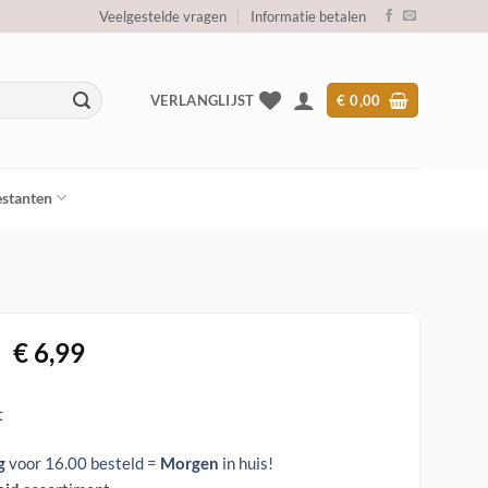
Veelgestelde vragen
Informatie betalen
VERLANGLIJST
€
0,00
stanten
Oorspronkelijke
Huidige
€
6,99
prijs
prijs
was:
is:
t
€ 44,95.
€ 6,99.
g
voor 16.00 besteld =
Morgen
in huis
!