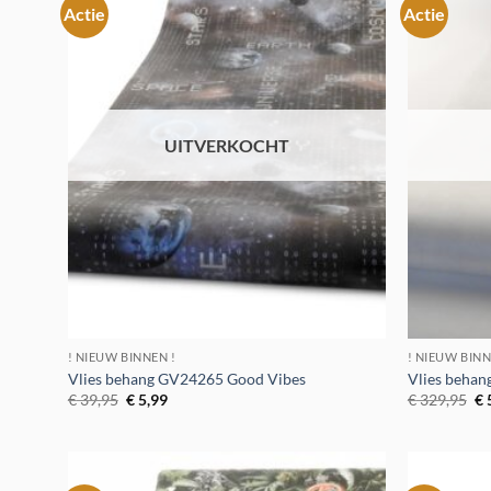
Actie
Actie
Toevoegen
aan
verlanglijst
UITVERKOCHT
! NIEUW BINNEN !
! NIEUW BINN
Vlies behang GV24265 Good Vibes
Vlies beha
Oorspronkelijke
Huidige
Oo
€
39,95
€
5,99
€
329,95
€
prijs
prijs
pr
was:
is:
wa
€ 39,95.
€ 5,99.
€ 