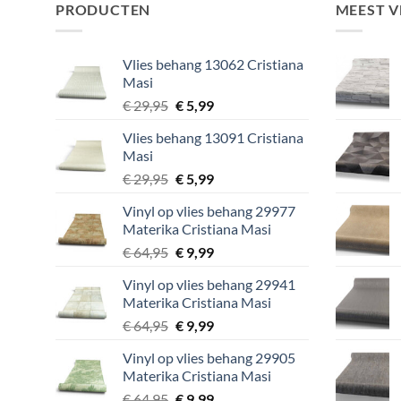
PRODUCTEN
MEEST 
Vlies behang 13062 Cristiana
Masi
Oorspronkelijke
Huidige
€
29,95
€
5,99
prijs
prijs
Vlies behang 13091 Cristiana
was:
is:
Masi
€ 29,95.
€ 5,99.
Oorspronkelijke
Huidige
€
29,95
€
5,99
prijs
prijs
Vinyl op vlies behang 29977
was:
is:
Materika Cristiana Masi
€ 29,95.
€ 5,99.
Oorspronkelijke
Huidige
€
64,95
€
9,99
prijs
prijs
Vinyl op vlies behang 29941
was:
is:
Materika Cristiana Masi
€ 64,95.
€ 9,99.
Oorspronkelijke
Huidige
€
64,95
€
9,99
prijs
prijs
Vinyl op vlies behang 29905
was:
is:
Materika Cristiana Masi
€ 64,95.
€ 9,99.
Oorspronkelijke
Huidige
€
64,95
€
9,99