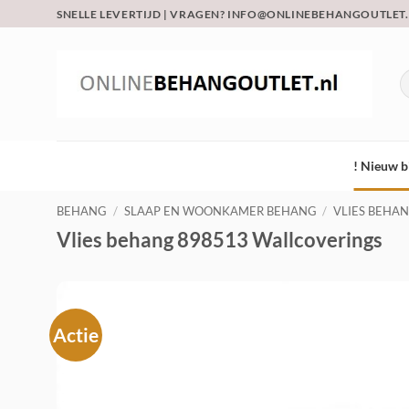
Ga
SNELLE LEVERTIJD | VRAGEN? INFO@ONLINEBEHANGOUTLET
naar
inhoud
Z
na
! Nieuw b
BEHANG
/
SLAAP EN WOONKAMER BEHANG
/
VLIES BEHA
Vlies behang 898513 Wallcoverings
Actie