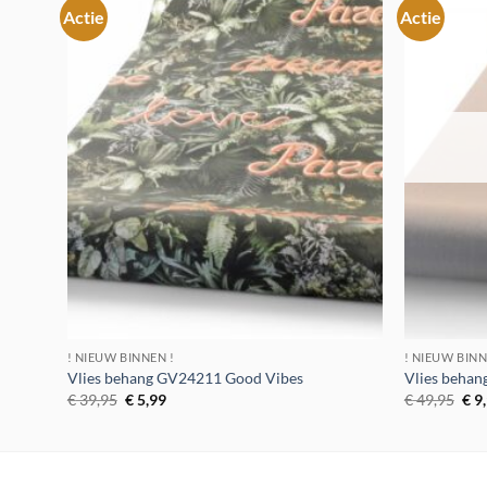
Actie
Actie
Toevoegen
aan
verlanglijst
! NIEUW BINNEN !
! NIEUW BINN
Vlies behang GV24211 Good Vibes
Vlies behan
Oorspronkelijke
Huidige
Oor
€
39,95
€
5,99
€
49,95
€
9
prijs
prijs
prij
was:
is:
was
€ 39,95.
€ 5,99.
€ 4