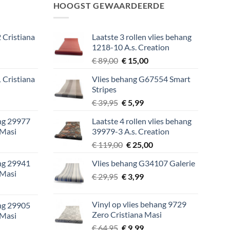
HOOGST GEWAARDEERDE
 Cristiana
Laatste 3 rollen vlies behang
1218-10 A.s. Creation
lijke
ige
Oorspronkelijke
Huidige
€
89,00
€
15,00
prijs
prijs
 Cristiana
Vlies behang G67554 Smart
was:
is:
Stripes
9.
€ 89,00.
€ 15,00.
lijke
ige
Oorspronkelijke
Huidige
€
39,95
€
5,99
prijs
prijs
ang 29977
Laatste 4 rollen vlies behang
was:
is:
 Masi
39979-3 A.s. Creation
9.
€ 39,95.
€ 5,99.
lijke
ige
Oorspronkelijke
Huidige
€
119,00
€
25,00
prijs
prijs
ang 29941
Vlies behang G34107 Galerie
was:
is:
 Masi
Oorspronkelijke
Huidige
9.
€
29,95
€
€ 119,00.
3,99
€ 25,00.
lijke
ige
prijs
prijs
was:
is:
Vinyl op vlies behang 9729
ang 29905
€ 29,95.
€ 3,99.
Zero Cristiana Masi
 Masi
9.
Oorspronkelijke
Huidige
€
64,95
€
9,99
lijke
ige