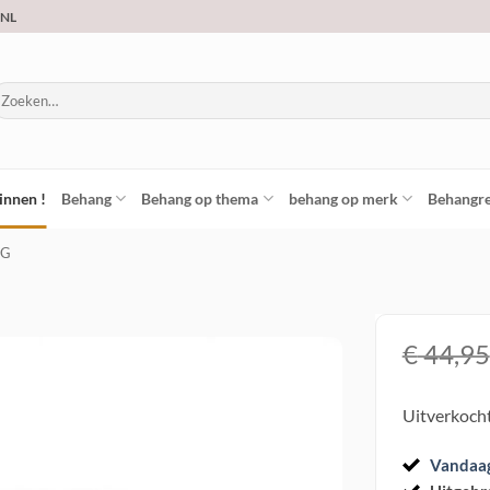
.NL
oeken
ar:
innen !
Behang
Behang op thema
behang op merk
Behangre
NG
€
44,95
Toevoegen
Uitverkoch
aan
verlanglijst
Vandaa