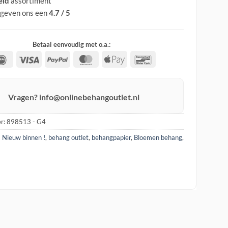
eid
assortiment
 geven ons een
4.7 / 5
Betaal eenvoudig met o.a.:
IDeal
Visa
PayPal
MasterCard
Apple
Bancontact
Pay
Vragen? info@onlinebehangoutlet.nl
r:
898513 - G4
! Nieuw binnen !
,
behang outlet
,
behangpapier
,
Bloemen behang
,