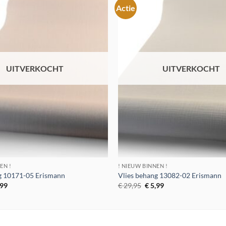
Actie
Toevoegen
aan
verlanglijst
UITVERKOCHT
UITVERKOCHT
EN !
! NIEUW BINNEN !
g 10171-05 Erismann
Vlies behang 13082-02 Erismann
spronkelijke
Huidige
Oorspronkelijke
Huidige
,99
€
29,95
€
5,99
s
prijs
prijs
prijs
:
is:
was:
is:
9,95.
€ 9,99.
€ 29,95.
€ 5,99.